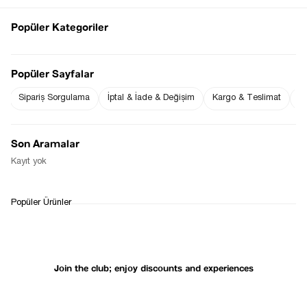
Popüler Kategoriler
Notify me when
Popüler Sayfalar
Notify me when it
the price goes
is in stock
down
Sipariş Sorgulama
İptal & İade & Değişim
Kargo & Teslimat
Sı
Son Aramalar
Notify Me When Available
Kayıt yok
WHATSAPP
DELIVERY
RETURN AND EXCHANGE
Popüler Ürünler
SUPPORT
PROCESS
Join the club; enjoy discounts and experiences