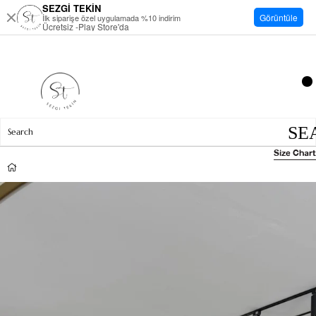
SEZGİ TEKİN
Görüntüle
İlk siparişe özel uygulamada %10 indirim
Ücretsiz -Play Store'da
Size Chart