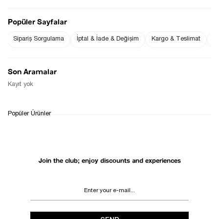
Popüler Sayfalar
Sipariş Sorgulama
İptal & İade & Değişim
Kargo & Teslimat
Sı
Notify me when
Notify me when it
the price goes
is in stock
down
Son Aramalar
Notify Me When Available
Kayıt yok
WHATSAPP
DELIVERY
RETURN AND EXCHANGE
Popüler Ürünler
SUPPORT
PROCESS
Join the club; enjoy discounts and experiences