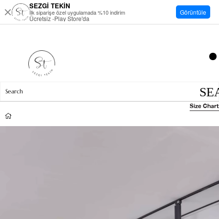
SEZGİ TEKİN
Görüntüle
İlk siparişe özel uygulamada %10 indirim
Ücretsiz -Play Store'da
Size Chart