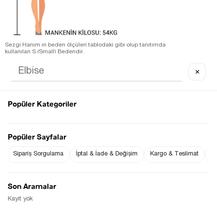
Sezgi Hanım ın beden ölçüleri tablodaki gibi olup tanıtımda
kullanılan S (Small) Bedendir.
Ürün Kumaş Bilgisi : % -
Ürün Boyu ;
✕
S beden : 84 cm ( +/- 2 cm )
M beden : 85 cm ( +/- 2 cm )
L beden : 86 cm ( +/- 2 cm )
Ürün Ölçüleri;
S beden: Bel: 35 cm ( +/- 2 cm )
Popüler Kategoriler
M beden: Bel: 37 cm ( +/- 2 cm )
L beden: Bel: 39 cm ( +/- 2 cm )
Notify me when
Notify me when it
the price goes
is in stock
Popüler Sayfalar
down
Sipariş Sorgulama
İptal & İade & Değişim
Kargo & Teslimat
Sı
Notify Me When Available
Son Aramalar
Kayıt yok