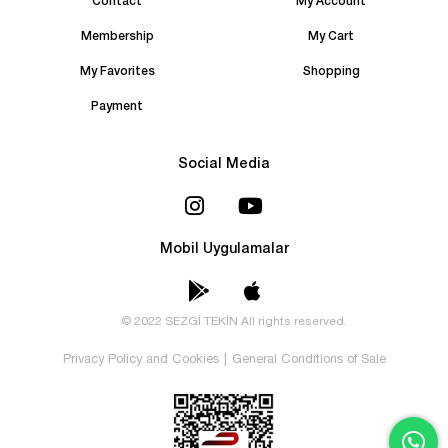
Contact
My Account
Membership
My Cart
My Favorites
Shopping
Payment
Social Media
Mobil Uygulamalar
© 2022 SEZGİ TEKİN All rights reserved.
Privacy Policy and Cookies
|
General Conditions of Sale