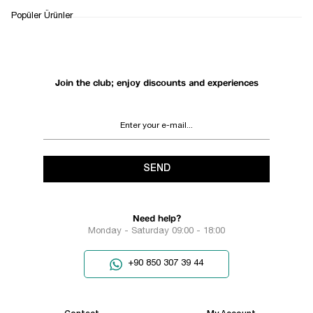
WHATSAPP
DELIVERY
RETURN AND EXCHANGE
Popüler Ürünler
SUPPORT
PROCESS
Join the club; enjoy discounts and experiences
SEND
Need help?
Monday - Saturday 09:00 - 18:00
+90 850 307 39 44