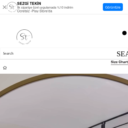
SEZGİ TEKİN
Görüntüle
İlk siparişe özel uygulamada %10 indirim
Ücretsiz -Play Store'da
Size Chart