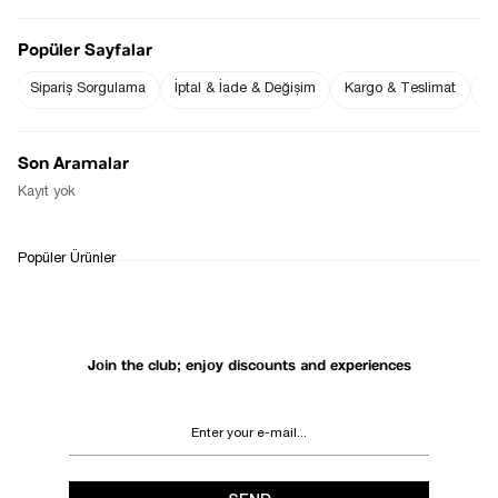
Popüler Sayfalar
Sipariş Sorgulama
İptal & İade & Değişim
Kargo & Teslimat
Sı
Notify me when
Notify me when it
the price goes
is in stock
down
Son Aramalar
Notify Me When Available
Kayıt yok
WHATSAPP
DELIVERY
RETURN AND EXCHANGE
Popüler Ürünler
SUPPORT
PROCESS
Join the club; enjoy discounts and experiences