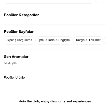
Popüler Kategoriler
Notify me when
Notify me when it
the price goes
is in stock
Popüler Sayfalar
down
Sipariş Sorgulama
İptal & İade & Değişim
Kargo & Teslimat
Sı
Notify Me When Available
Son Aramalar
Kayıt yok
WHATSAPP
DELIVERY
RETURN AND EXCHANGE
Popüler Ürünler
SUPPORT
PROCESS
Join the club; enjoy discounts and experiences