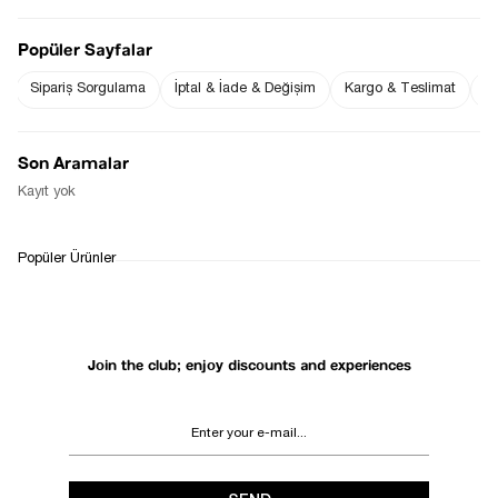
Popüler Sayfalar
Sipariş Sorgulama
İptal & İade & Değişim
Kargo & Teslimat
Sı
Notify me when
Notify me when it
the price goes
is in stock
down
Son Aramalar
Notify Me When Available
Kayıt yok
WHATSAPP
DELIVERY
RETURN AND EXCHANGE
Popüler Ürünler
SUPPORT
PROCESS
Join the club; enjoy discounts and experiences