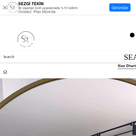
SEZGİ TEKİN
Görüntüle
İlk siparişe özel uygulamada %10 indirim
Ücretsiz -Play Store'da
Size Chart