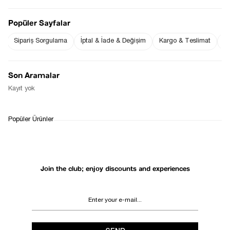
Popüler Sayfalar
Sipariş Sorgulama
İptal & İade & Değişim
Kargo & Teslimat
Sı
Notify me when
Notify me when it
the price goes
is in stock
down
Son Aramalar
Notify Me When Available
Kayıt yok
WHATSAPP
DELIVERY
RETURN AND EXCHANGE
Popüler Ürünler
SUPPORT
PROCESS
Join the club; enjoy discounts and experiences