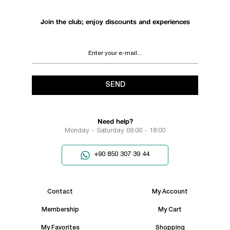
Join the club; enjoy discounts and experiences
SEND
Need help?
Monday - Saturday 09:00 - 18:00
+90 850 307 39 44
Contact
My Account
Membership
My Cart
My Favorites
Shopping