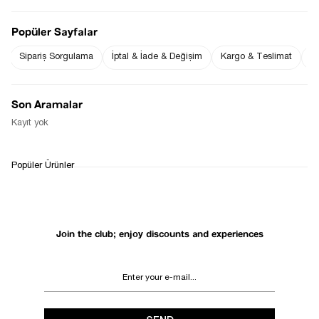
Popüler Sayfalar
Sipariş Sorgulama
İptal & İade & Değişim
Kargo & Teslimat
Sı
Notify me when
Notify me when it
the price goes
is in stock
down
Son Aramalar
Notify Me When Available
Kayıt yok
WHATSAPP
DELIVERY
RETURN AND EXCHANGE
Popüler Ürünler
SUPPORT
PROCESS
Join the club; enjoy discounts and experiences