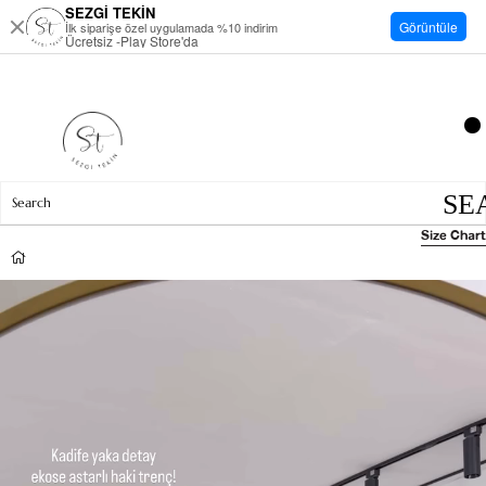
SEZGİ TEKİN
Görüntüle
İlk siparişe özel uygulamada %10 indirim
Ücretsiz -Play Store'da
Size Chart