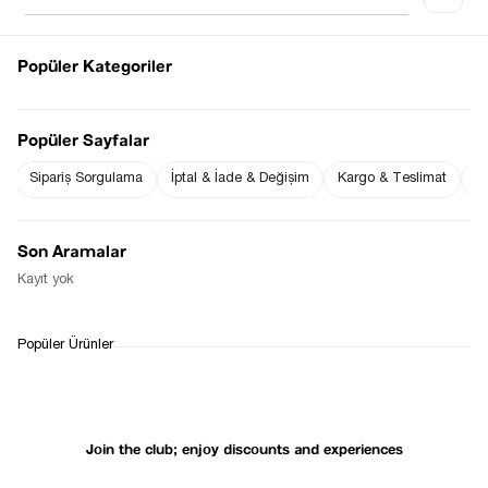
Popüler Kategoriler
Notify me when
Notify me when it
the price goes
is in stock
Popüler Sayfalar
down
Sipariş Sorgulama
İptal & İade & Değişim
Kargo & Teslimat
Sı
Notify Me When Available
Son Aramalar
Kayıt yok
WHATSAPP
DELIVERY
RETURN AND EXCHANGE
Popüler Ürünler
SUPPORT
PROCESS
Join the club; enjoy discounts and experiences