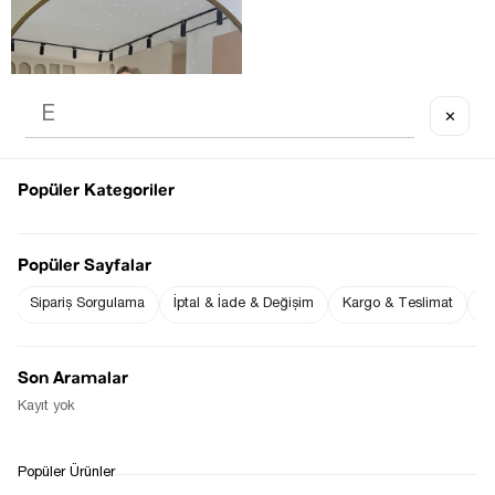
✕
Last product
Popüler Kategoriler
Popüler Sayfalar
Sipariş Sorgulama
İptal & İade & Değişim
Kargo & Teslimat
Sı
KADIFE FÜME MINI ETEK
$0.00
Son Aramalar
Kayıt yok
1
Popüler Ürünler