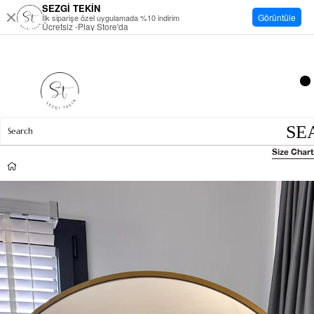
SEZGİ TEKİN
Görüntüle
İlk siparişe özel uygulamada %10 indirim
Ücretsiz -Play Store'da
Size Chart