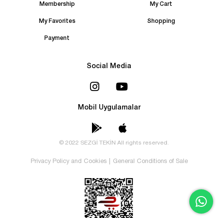
Membership
My Cart
My Favorites
Shopping
Payment
Social Media
Mobil Uygulamalar
© 2022 SEZGİ TEKİN All rights reserved.
Privacy Policy and Cookies
|
General Conditions of Sale