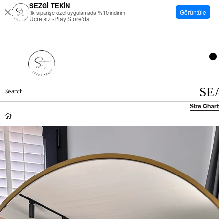
SEZGİ TEKİN
Görüntüle
İlk siparişe özel uygulamada %10 indirim
Ücretsiz -Play Store'da
Size Chart