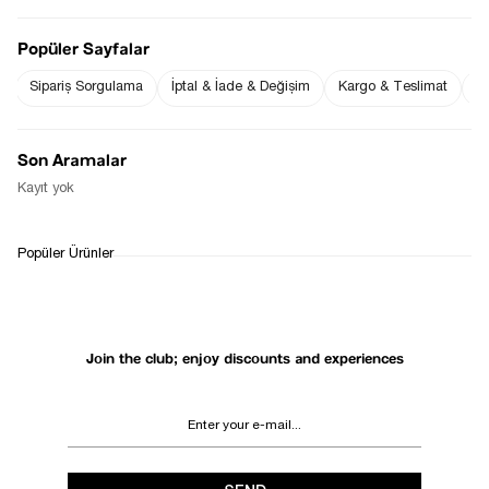
Popüler Sayfalar
Sipariş Sorgulama
İptal & İade & Değişim
Kargo & Teslimat
Sı
Notify me when
Notify me when it
the price goes
is in stock
down
Son Aramalar
Notify Me When Available
Kayıt yok
WHATSAPP
DELIVERY
RETURN AND EXCHANGE
Popüler Ürünler
SUPPORT
PROCESS
Join the club; enjoy discounts and experiences