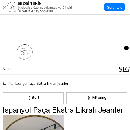
SEZGİ TEKİN
Görüntüle
İlk siparişe özel uygulamada %10 indirim
Ücretsiz -Play Store'da
İspanyol Paça Ekstra Likralı Jeanler
Sort
Filtering
İspanyol Paça Ekstra Likralı Jeanler