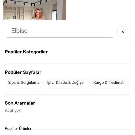
✕
It's about to run out
Popüler Kategoriler
Popüler Sayfalar
Sipariş Sorgulama
İptal & İade & Değişim
Kargo & Teslimat
Sı
İSPANYOL PAÇA EKSTRA LIKRALI 
MAVI JEAN
$0.00
Son Aramalar
Kayıt yok
1
Popüler Ürünler