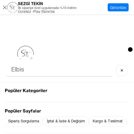
SEZGİ TEKİN
Görüntüle
İlk siparişe özel uygulamada %10 indirim
Ücretsiz -Play Store'da
✕
Popüler Kategoriler
Popüler Sayfalar
Sipariş Sorgulama
İptal & İade & Değişim
Kargo & Teslimat
Sı