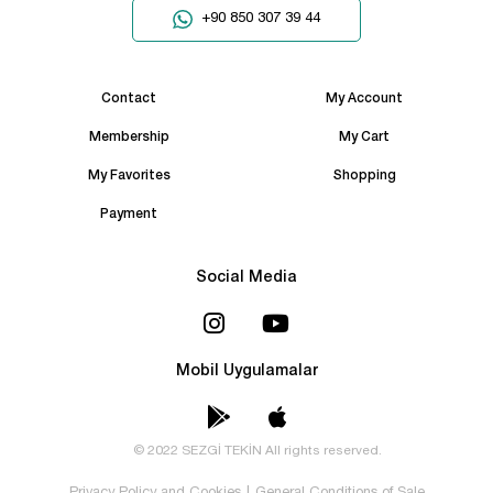
+90 850 307 39 44
Contact
My Account
Membership
My Cart
My Favorites
Shopping
Payment
Social Media
Mobil Uygulamalar
© 2022 SEZGİ TEKİN All rights reserved.