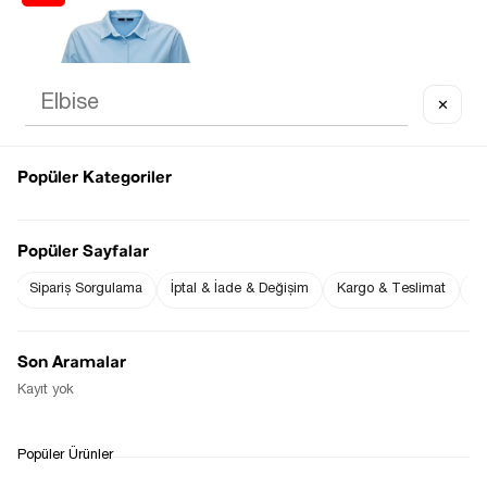
✕
Last product
Popüler Kategoriler
Popüler Sayfalar
Sipariş Sorgulama
İptal & İade & Değişim
Kargo & Teslimat
Sı
MAVI BF POPLIN GÖMLEK
$27.50
$32.08
Son Aramalar
Kayıt yok
1
Popüler Ürünler