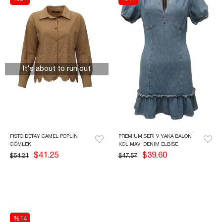
It's about to run out
FISTO DETAY CAMEL POPLIN 
PREMIUM SERI V YAKA BALON 
GÖMLEK
KOL MAVI DENIM ELBISE
$41.25
$39.60
$54.21
$47.57
%14