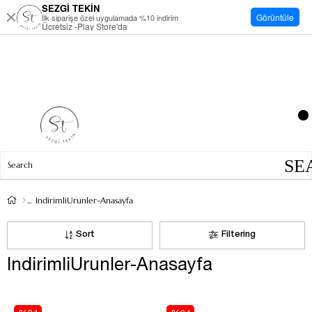
SEZGİ TEKİN
Görüntüle
İlk siparişe özel uygulamada %10 indirim
Ücretsiz -Play Store'da
IndirimliUrunler-Anasayfa
Sort
Filtering
IndirimliUrunler-Anasayfa