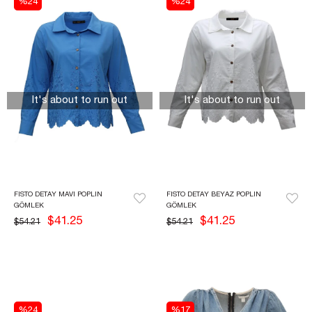
%24
%24
It's about to run out
It's about to run out
FISTO DETAY MAVI POPLIN 
FISTO DETAY BEYAZ POPLIN 
GÖMLEK
GÖMLEK
$41.25
$41.25
$54.21
$54.21
%24
%17