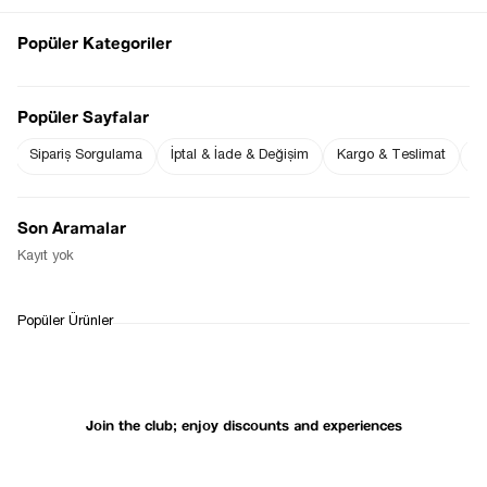
Popüler Kategoriler
Notify me when
Popüler Sayfalar
Notify me when it
the price goes
is in stock
down
Sipariş Sorgulama
İptal & İade & Değişim
Kargo & Teslimat
Sı
Son Aramalar
Notify Me When Available
Kayıt yok
WHATSAPP
DELIVERY
RETURN AND EXCHANGE
Popüler Ürünler
SUPPORT
PROCESS
Join the club; enjoy discounts and experiences