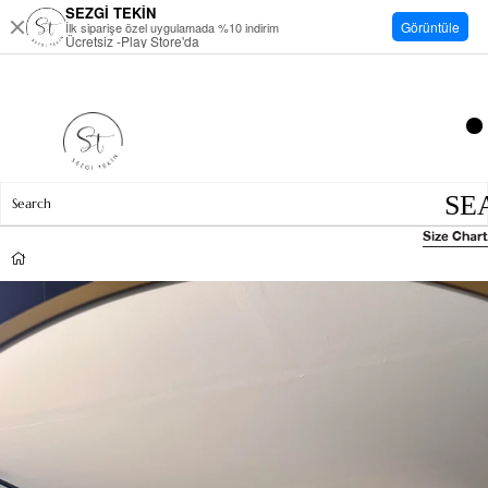
SEZGİ TEKİN
Görüntüle
İlk siparişe özel uygulamada %10 indirim
Ücretsiz -Play Store'da
Size Chart