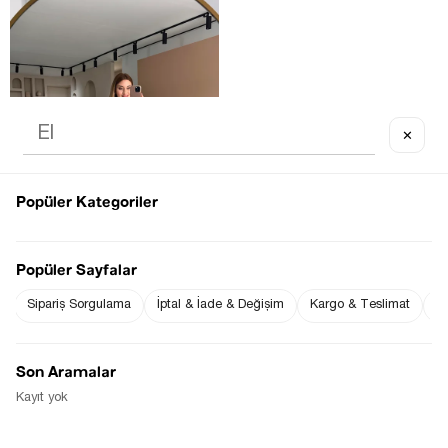
✕
It's about to run out
Popüler Kategoriler
Popüler Sayfalar
Sipariş Sorgulama
İptal & İade & Değişim
Kargo & Teslimat
Sı
GOLD DÜĞME DETAY PILISELI 
KREM LIKRALI PALAZZO 
PANTOLON
$48.67
Son Aramalar
Kayıt yok