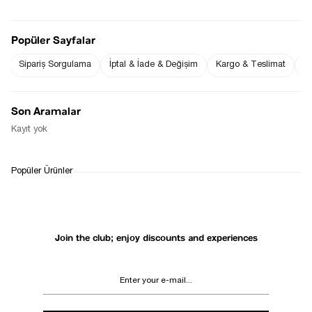
Popüler Sayfalar
Sipariş Sorgulama
İptal & İade & Değişim
Kargo & Teslimat
Sı
Notify me when
Notify me when it
the price goes
is in stock
down
Son Aramalar
Notify Me When Available
Kayıt yok
WHATSAPP
DELIVERY
RETURN AND EXCHANGE
Popüler Ürünler
SUPPORT
PROCESS
Join the club; enjoy discounts and experiences