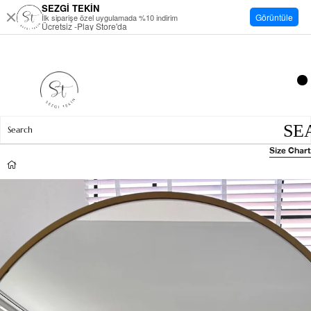
SEZGİ TEKİN
Görüntüle
İlk siparişe özel uygulamada %10 indirim
Ücretsiz -Play Store'da
Size Chart