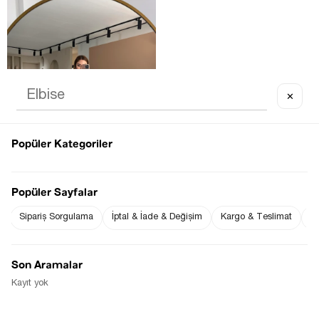
✕
OUT OF STOCK
Popüler Kategoriler
Popüler Sayfalar
Sipariş Sorgulama
İptal & İade & Değişim
Kargo & Teslimat
Sı
PREMIUM SERI KEMERLI YIRTMAÇ 
DETAY TENSEL MODAL TAŞ ELBISE
$60.84
Son Aramalar
Kayıt yok