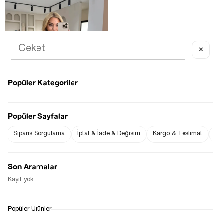
✕
OUT OF STOCK
Popüler Kategoriler
Popüler Sayfalar
Sipariş Sorgulama
İptal & İade & Değişim
Kargo & Teslimat
Sı
ÖNDEN DÜĞMELI SARI ÇELIK 
TRIKO YELEK
$29.31
Son Aramalar
Kayıt yok
1
Popüler Ürünler