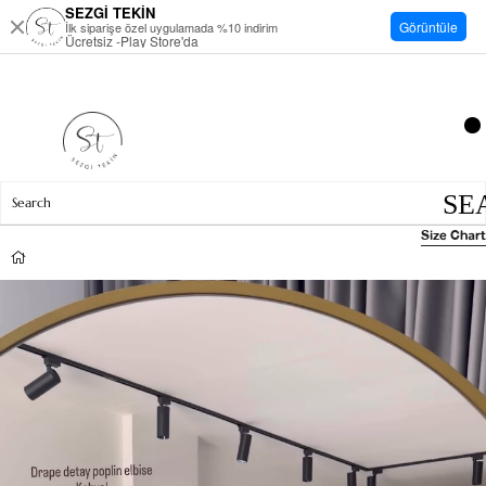
SEZGİ TEKİN
Görüntüle
İlk siparişe özel uygulamada %10 indirim
Ücretsiz -Play Store'da
Size Chart