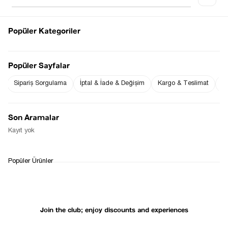
Popüler Kategoriler
Notify me when
Notify me when it
the price goes
is in stock
Popüler Sayfalar
down
Sipariş Sorgulama
İptal & İade & Değişim
Kargo & Teslimat
Sı
Notify Me When Available
Son Aramalar
Kayıt yok
WHATSAPP
DELIVERY
RETURN AND EXCHANGE
Popüler Ürünler
SUPPORT
PROCESS
Join the club; enjoy discounts and experiences