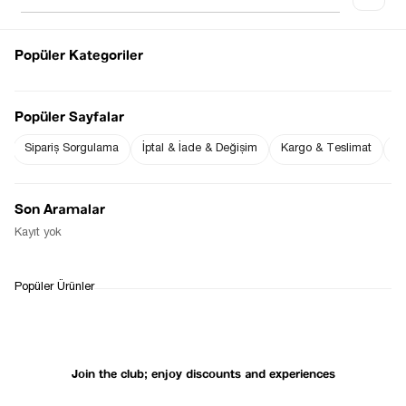
Popüler Kategoriler
Notify me when
Notify me when it
the price goes
is in stock
Popüler Sayfalar
down
Sipariş Sorgulama
İptal & İade & Değişim
Kargo & Teslimat
Sı
Notify Me When Available
Son Aramalar
Kayıt yok
WHATSAPP
DELIVERY
RETURN AND EXCHANGE
Popüler Ürünler
SUPPORT
PROCESS
Join the club; enjoy discounts and experiences