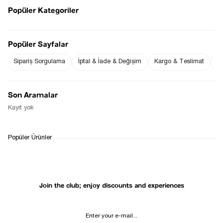
Popüler Kategoriler
Popüler Sayfalar
Notify me when
Notify me when it
Sipariş Sorgulama
İptal & İade & Değişim
Kargo & Teslimat
Sı
the price goes
is in stock
down
Son Aramalar
Kayıt yok
WHATSAPP
DELIVERY
RETURN AND EXCHANGE
Popüler Ürünler
SUPPORT
PROCESS
Join the club; enjoy discounts and experiences