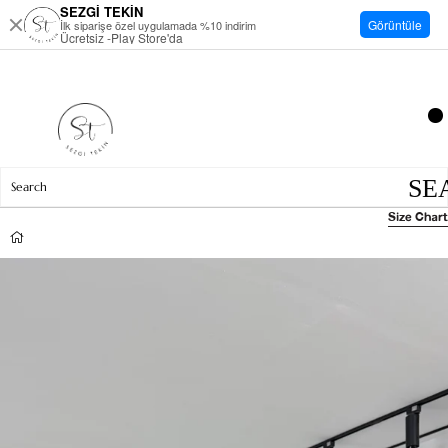
SEZGİ TEKİN
Görüntüle
İlk siparişe özel uygulamada %10 indirim
Ücretsiz -Play Store'da
Size Chart