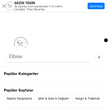
SEZGİ TEKİN
Görüntüle
İlk siparişe özel uygulamada %10 indirim
Ücretsiz -Play Store'da
✕
Popüler Kategoriler
Popüler Sayfalar
Sipariş Sorgulama
İptal & İade & Değişim
Kargo & Teslimat
Sı