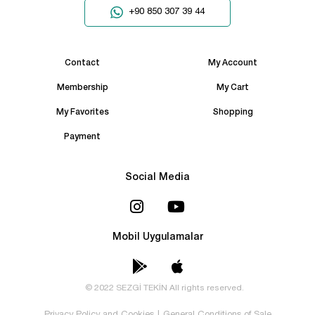
+90 850 307 39 44
Contact
My Account
Membership
My Cart
My Favorites
Shopping
Payment
Social Media
Mobil Uygulamalar
© 2022 SEZGİ TEKİN All rights reserved.