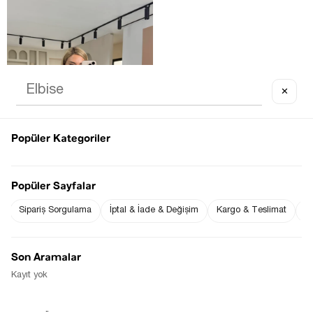
✕
It's about to run out
Popüler Kategoriler
Popüler Sayfalar
Sipariş Sorgulama
İptal & İade & Değişim
Kargo & Teslimat
Sı
DIK YAKA DRAPE DETAY SIYAH 
ASIMETRIK KESIM BLUZ
$15.38
Son Aramalar
Kayıt yok