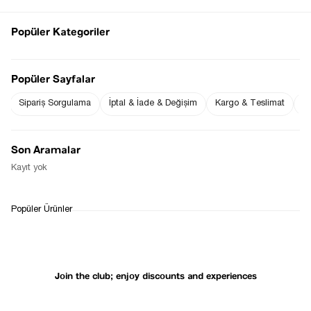
Popüler Kategoriler
Notify me when
Popüler Sayfalar
Notify me when it
the price goes
is in stock
down
Sipariş Sorgulama
İptal & İade & Değişim
Kargo & Teslimat
Sı
Son Aramalar
Notify Me When Available
Kayıt yok
WHATSAPP
DELIVERY
RETURN AND EXCHANGE
Popüler Ürünler
SUPPORT
PROCESS
Join the club; enjoy discounts and experiences