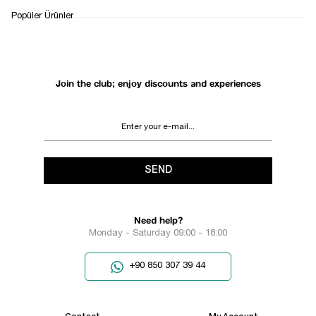
WHATSAPP
DELIVERY
RETURN AND EXCHANGE
Popüler Ürünler
SUPPORT
PROCESS
Join the club; enjoy discounts and experiences
SEND
Need help?
Monday - Saturday 09:00 - 18:00
+90 850 307 39 44