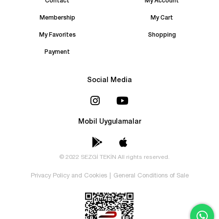
Contact
My Account
Membership
My Cart
My Favorites
Shopping
Payment
Social Media
Mobil Uygulamalar
© 2022 SEZGİ TEKİN All rights reserved.
Privacy Policy and Cookies
|
General Conditions of Sale