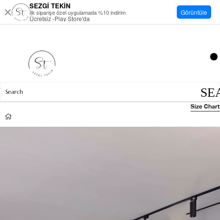
SEZGİ TEKİN
Görüntüle
İlk siparişe özel uygulamada %10 indirim
Ücretsiz -Play Store'da
Size Chart