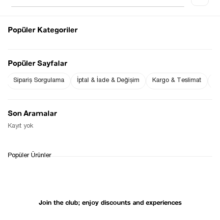
Popüler Kategoriler
Notify me when
Notify me when it
the price goes
is in stock
Popüler Sayfalar
down
Sipariş Sorgulama
İptal & İade & Değişim
Kargo & Teslimat
Sı
Notify Me When Available
Son Aramalar
Kayıt yok
WHATSAPP
DELIVERY
RETURN AND EXCHANGE
Popüler Ürünler
SUPPORT
PROCESS
Join the club; enjoy discounts and experiences