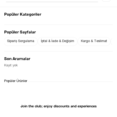
Popüler Kategoriler
Notify me when
Notify me when it
the price goes
is in stock
Popüler Sayfalar
down
Sipariş Sorgulama
İptal & İade & Değişim
Kargo & Teslimat
Sı
Notify Me When Available
Son Aramalar
Kayıt yok
WHATSAPP
DELIVERY
RETURN AND EXCHANGE
Popüler Ürünler
SUPPORT
PROCESS
Join the club; enjoy discounts and experiences