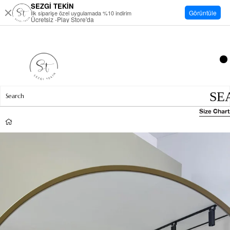
SEZGİ TEKİN
Görüntüle
İlk siparişe özel uygulamada %10 indirim
Ücretsiz -Play Store'da
Size Chart