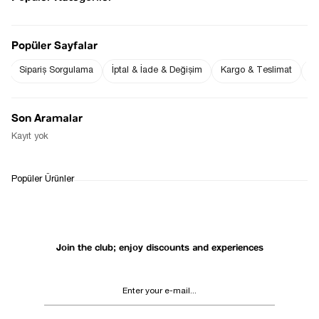
Popüler Sayfalar
Sipariş Sorgulama
İptal & İade & Değişim
Kargo & Teslimat
Sı
Notify me when
Notify me when it
the price goes
is in stock
down
Son Aramalar
Notify Me When Available
Kayıt yok
WHATSAPP
DELIVERY
RETURN AND EXCHANGE
Popüler Ürünler
SUPPORT
PROCESS
Join the club; enjoy discounts and experiences