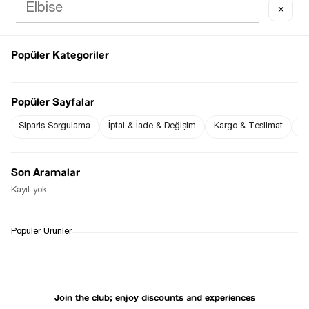
✕
Popüler Kategoriler
Notify me when
Notify me when it
the price goes
is in stock
Popüler Sayfalar
down
Sipariş Sorgulama
İptal & İade & Değişim
Kargo & Teslimat
Sı
Notify Me When Available
Son Aramalar
Kayıt yok
WHATSAPP
DELIVERY
RETURN AND EXCHANGE
Popüler Ürünler
SUPPORT
PROCESS
Join the club; enjoy discounts and experiences