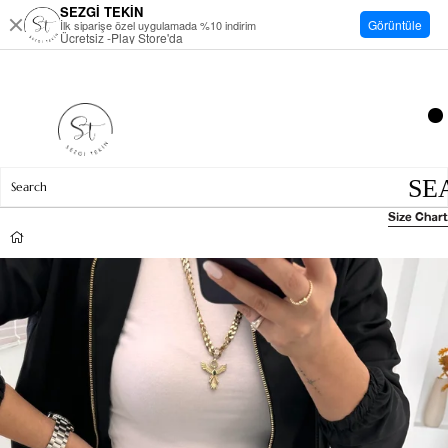
SEZGİ TEKİN
Görüntüle
İlk siparişe özel uygulamada %10 indirim
Ücretsiz -Play Store'da
Size Chart