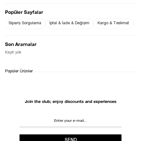
Popüler Sayfalar
Sipariş Sorgulama
İptal & İade & Değişim
Kargo & Teslimat
Sı
Notify me when
Notify me when it
the price goes
is in stock
down
Son Aramalar
Notify Me When Available
Kayıt yok
WHATSAPP
DELIVERY
RETURN AND EXCHANGE
Popüler Ürünler
SUPPORT
PROCESS
Join the club; enjoy discounts and experiences
SEND