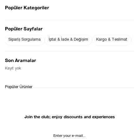
Popüler Kategoriler
Popüler Sayfalar
Notify me when
Notify me when it
the price goes
is in stock
down
Sipariş Sorgulama
İptal & İade & Değişim
Kargo & Teslimat
Sı
Son Aramalar
Notify Me When Available
Kayıt yok
WHATSAPP
DELIVERY
RETURN AND EXCHANGE
Popüler Ürünler
SUPPORT
PROCESS
Join the club; enjoy discounts and experiences