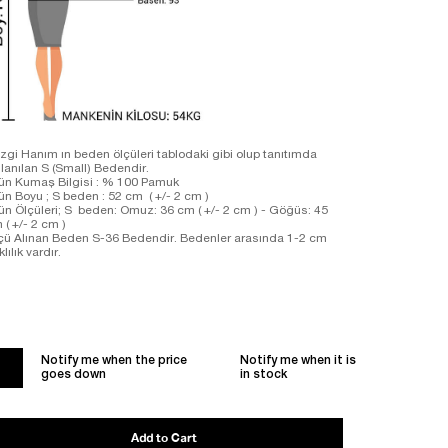
zgi Hanım ın beden ölçüleri tablodaki gibi olup tanıtımda
llanılan S (Small) Bedendir.
ün Kumaş Bilgisi : % 100 Pamuk
ün Boyu ; S beden : 52 cm ( +/- 2 cm )
ün Ölçüleri; S beden: Omuz: 36 cm ( +/- 2 cm ) - Göğüs: 45
 ( +/- 2 cm )
çü Alınan Beden S-36 Bedendir. Bedenler arasında 1-2 cm
klılık vardır.
Notify me when the price
Notify me when it is
goes down
in stock