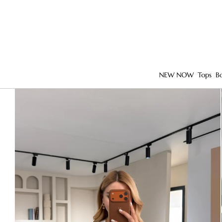
NEW NOW
Tops
B