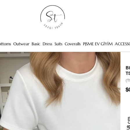
ottoms
Outwear
Basic
Dress
Suits
Coveralls
PJSME EV GİYİM
ACCESS
B
T
(T
$