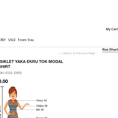
My Cart
ORY
SALE
From You
Size Chart
< < Return to Previous Page
ISIKLET YAKA EKRU TOK MODAL
SHIRT
SH-0122-EKR)
0.00