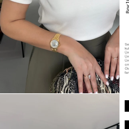
Se
ku
Ür
Ür
Ür
cm
Öl
far