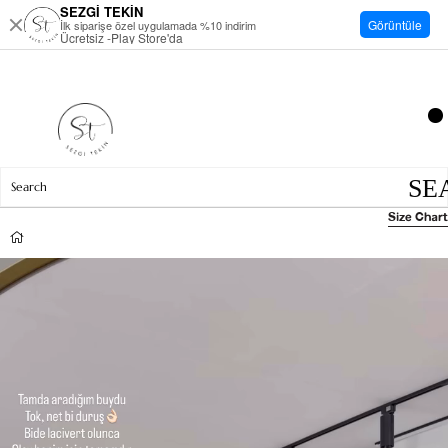
SEZGİ TEKİN
Görüntüle
İlk siparişe özel uygulamada %10 indirim
Ücretsiz -Play Store'da
Size Chart