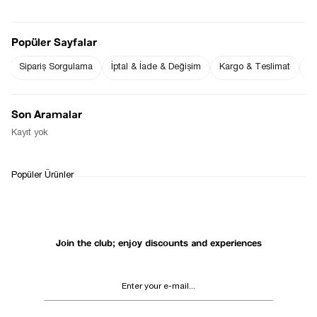
Popüler Sayfalar
Notify me when
Sipariş Sorgulama
İptal & İade & Değişim
Kargo & Teslimat
Sı
Notify me when it
the price goes
is in stock
down
Son Aramalar
Notify Me When Available
Kayıt yok
WHATSAPP
DELIVERY
RETURN AND EXCHANGE
Popüler Ürünler
SUPPORT
PROCESS
Join the club; enjoy discounts and experiences