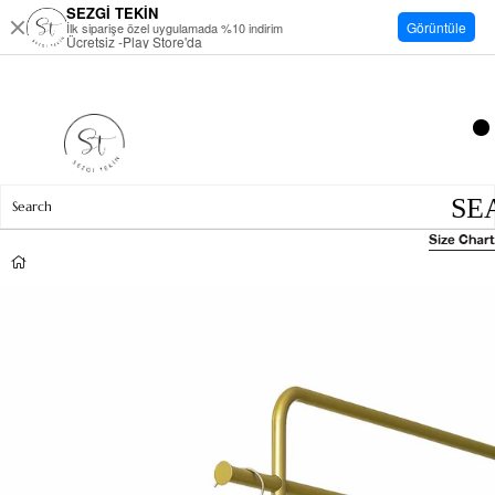
SEZGİ TEKİN
Görüntüle
İlk siparişe özel uygulamada %10 indirim
Ücretsiz -Play Store'da
Size Chart