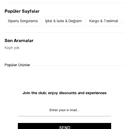
Popüler Sayfalar
Sipariş Sorgulama
İptal & İade & Değişim
Kargo & Teslimat
Sı
Notify me when
Notify me when it
the price goes
is in stock
down
Son Aramalar
Notify Me When Available
Kayıt yok
WHATSAPP
DELIVERY
RETURN AND EXCHANGE
Popüler Ürünler
SUPPORT
PROCESS
Join the club; enjoy discounts and experiences
SEND