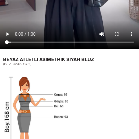
BEYAZ ATLETLI ASIMETRIK SIYAH BLUZ
(BLZ-0243-SYH)