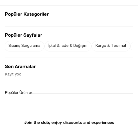
Popüler Kategoriler
Notify me when
Popüler Sayfalar
Notify me when it
the price goes
is in stock
down
Sipariş Sorgulama
İptal & İade & Değişim
Kargo & Teslimat
Sı
Son Aramalar
Notify Me When Available
Kayıt yok
WHATSAPP
DELIVERY
RETURN AND EXCHANGE
Popüler Ürünler
SUPPORT
PROCESS
Join the club; enjoy discounts and experiences