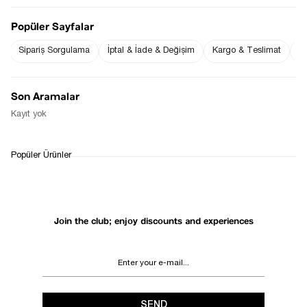
Popüler Sayfalar
Sipariş Sorgulama
İptal & İade & Değişim
Kargo & Teslimat
Sı
Notify me when
Notify me when it
the price goes
is in stock
down
Son Aramalar
Notify Me When Available
Kayıt yok
WHATSAPP
DELIVERY
RETURN AND EXCHANGE
Popüler Ürünler
SUPPORT
PROCESS
Join the club; enjoy discounts and experiences
SEND