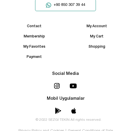
+90 850 307 39 44
Contact
My Account
Membership
My Cart
My Favorites
Shopping
Payment
Social Media
Mobil Uygulamalar
© 2022 SEZGİ TEKİN All rights reserved.