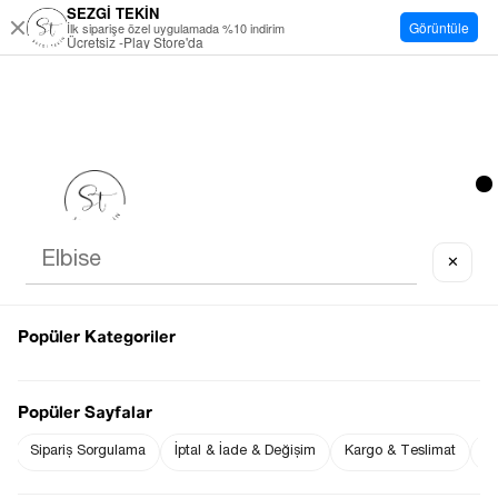
SEZGİ TEKİN
Görüntüle
İlk siparişe özel uygulamada %10 indirim
Ücretsiz -Play Store'da
✕
Popüler Kategoriler
Popüler Sayfalar
Sipariş Sorgulama
İptal & İade & Değişim
Kargo & Teslimat
Sı