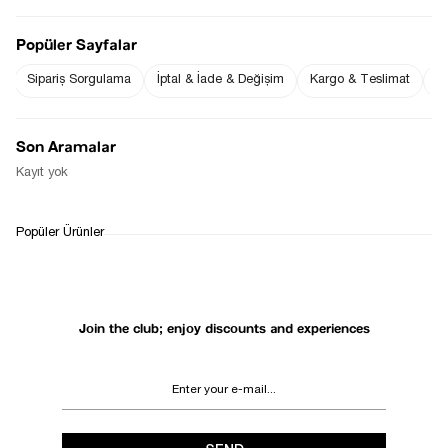
Popüler Sayfalar
Sipariş Sorgulama
İptal & İade & Değişim
Kargo & Teslimat
Sı
Notify me when
Notify me when it
the price goes
is in stock
down
Son Aramalar
Notify Me When Available
Kayıt yok
WHATSAPP
DELIVERY
RETURN AND EXCHANGE
Popüler Ürünler
SUPPORT
PROCESS
Join the club; enjoy discounts and experiences