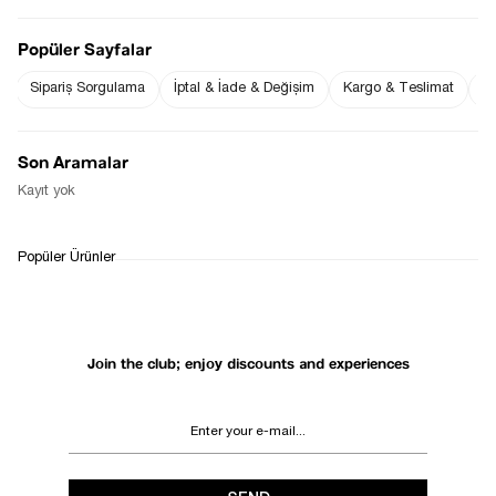
Popüler Sayfalar
Sipariş Sorgulama
İptal & İade & Değişim
Kargo & Teslimat
Sı
Notify me when
Notify me when it
the price goes
is in stock
down
Son Aramalar
Notify Me When Available
Kayıt yok
WHATSAPP
DELIVERY
RETURN AND EXCHANGE
Popüler Ürünler
SUPPORT
PROCESS
Join the club; enjoy discounts and experiences