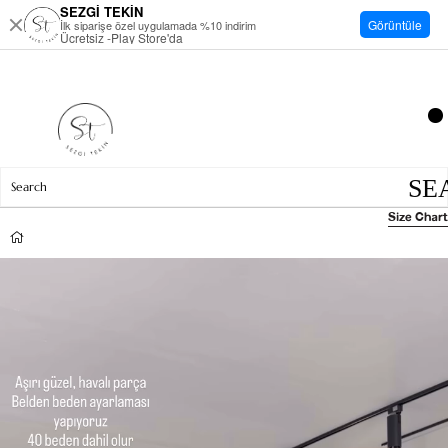
SEZGİ TEKİN
Görüntüle
İlk siparişe özel uygulamada %10 indirim
Ücretsiz -Play Store'da
Size Chart