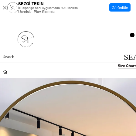
SEZGİ TEKİN
Görüntüle
İlk siparişe özel uygulamada %10 indirim
Ücretsiz -Play Store'da
Size Chart