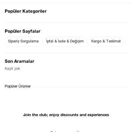
Popüler Kategoriler
Sezgi Hanım ın beden ölçüleri tablodaki gibi olup tanıtımda
Popüler Sayfalar
kullanılan S (Small) Bedendir.
Ürün Boyu : cm ( +/- 2 cm )
Sipariş Sorgulama
İptal & İade & Değişim
Kargo & Teslimat
Sı
Notify me when
Notify me when it
the price goes
is in stock
down
Son Aramalar
Notify Me When Available
Kayıt yok
WHATSAPP
DELIVERY
RETURN AND EXCHANGE
Popüler Ürünler
SUPPORT
PROCESS
Join the club; enjoy discounts and experiences