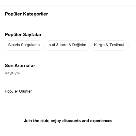
Popüler Kategoriler
Notify me when
Popüler Sayfalar
Notify me when it
the price goes
is in stock
down
Sipariş Sorgulama
İptal & İade & Değişim
Kargo & Teslimat
Sı
Son Aramalar
Notify Me When Available
Kayıt yok
WHATSAPP
DELIVERY
RETURN AND EXCHANGE
Popüler Ürünler
SUPPORT
PROCESS
Join the club; enjoy discounts and experiences