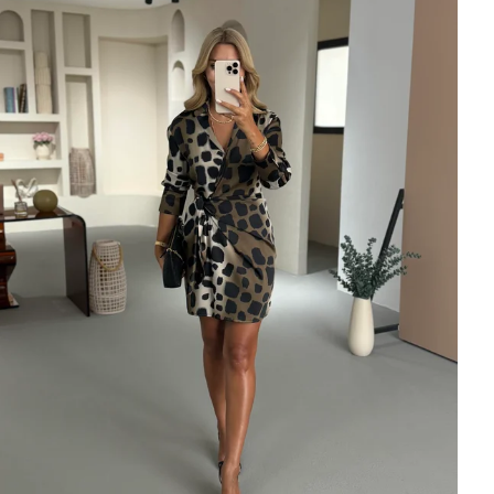
×
Bültenimize Abone Olun,
Fırsatları İlk Siz Yakalayın!
İndirim ve fırsatlardan ilk sizin haberiniz olsun, kayıt
olun ve avantajlardan yararlanın!
Kampanya, duyuru ve bilgilendirmelerden E-Posta,
WhatsApp ve SMS yoluyla haberdar olmak istediğimi
belirtiyorum.
Aydınlatma metni için tıklayın
.