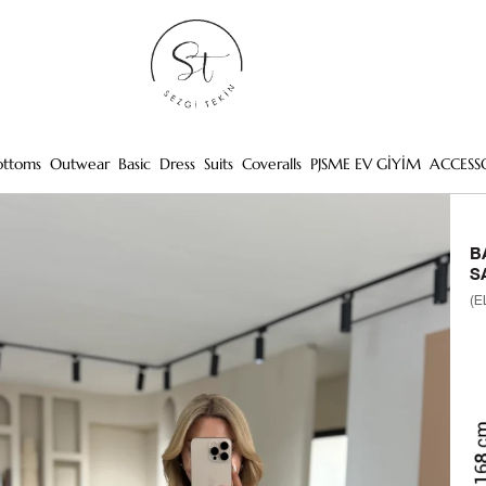
ottoms
Outwear
Basic
Dress
Suits
Coveralls
PJSME EV GİYİM
ACCESS
B
S
(E