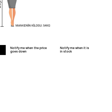
Notify me when the price
Notify me when it is
goes down
in stock