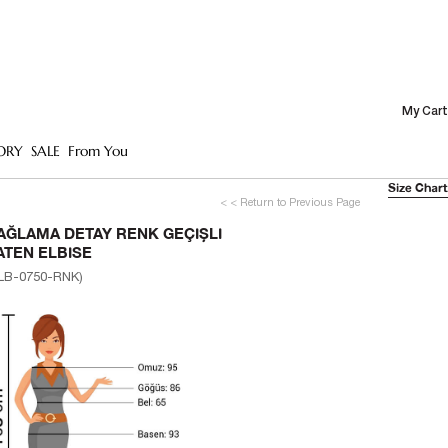
My Cart
ORY
SALE
From You
Size Chart
< < Return to Previous Page
AĞLAMA DETAY RENK GEÇIŞLI
ATEN ELBISE
LB-0750-RNK)