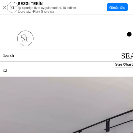
SEZGİ TEKİN
Görüntüle
İlk siparişe özel uygulamada %10 indirim
Ücretsiz -Play Store'da
Size Chart