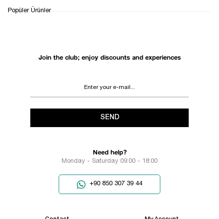
WHATSAPP
DELIVERY
RETURN AND EXCHANGE
Popüler Ürünler
SUPPORT
PROCESS
Join the club; enjoy discounts and experiences
SEND
Need help?
Monday - Saturday 09:00 - 18:00
+90 850 307 39 44