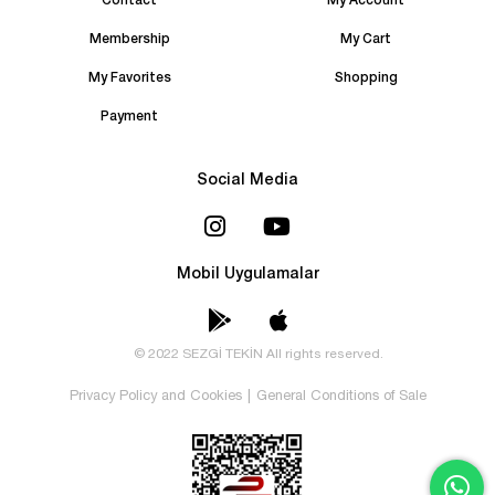
Contact
My Account
Membership
My Cart
My Favorites
Shopping
Payment
Social Media
Mobil Uygulamalar
© 2022 SEZGİ TEKİN All rights reserved.
Privacy Policy and Cookies
|
General Conditions of Sale