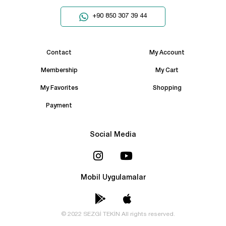
+90 850 307 39 44
Contact
My Account
Membership
My Cart
My Favorites
Shopping
Payment
Social Media
Mobil Uygulamalar
© 2022 SEZGİ TEKİN All rights reserved.