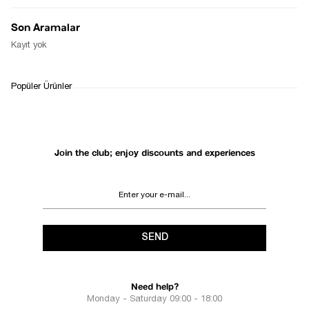
Notify Me When Available
Son Aramalar
Kayıt yok
WHATSAPP
DELIVERY
RETURN AND EXCHANGE
Popüler Ürünler
SUPPORT
PROCESS
Join the club; enjoy discounts and experiences
SEND
Need help?
Monday - Saturday 09:00 - 18:00