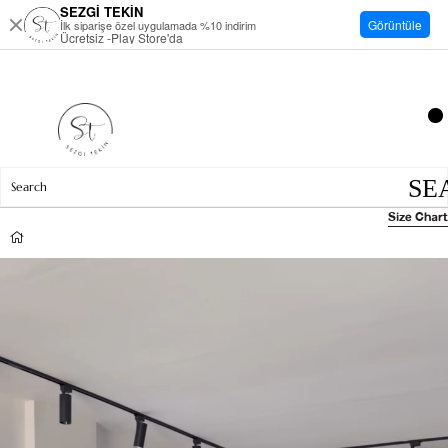
SEZGİ TEKİN
Görüntüle
İlk siparişe özel uygulamada %10 indirim
Ücretsiz -Play Store'da
Size Chart