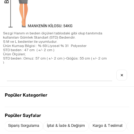
Sezgi Hanım ın beden ölçüleri tablodaki gibi olup tanıtımda
kullanılan Gömlek Standart (STD) Bedendir.
S M ve L bedenler ile uyumludur.
Ürün Kumaş Bilgisi : % 69 Liyosel % 31 Polyester
STD beden : 47 cm ( +/- 2 cm )
Ürün Ölçüleri;
STD beden :Omuz: 57 cm ( +/- 2 cm )-Göğüs: 55 cm ( +/- 2 cm
)
Sezgi Hanım ın beden ölçüleri tablodaki gibi olup tanıtımda
kullanılan Elbise S (Small) Bedendir.
✕
Ürün Boyu ;
S beden : 115 cm ( +/- 2 cm )
Ürün Ölçüleri;
S beden :Omuz: 27 cm ( +/- 2 cm )-Göğüs: 42 cm ( +/- 2 cm )-
Bel: 44 cm ( +/- 2 cm )
Popüler Kategoriler
Ölçü Alınan Beden S-36 Bedendir. Bedenler arasında 1-2 cm
farklılık vardır.
Notify me when
Notify me when it
the price goes
is in stock
Popüler Sayfalar
down
Sipariş Sorgulama
İptal & İade & Değişim
Kargo & Teslimat
Sı