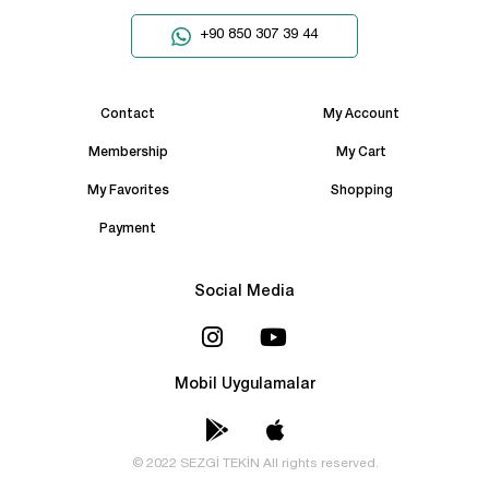
+90 850 307 39 44
Contact
My Account
Membership
My Cart
My Favorites
Shopping
Payment
Social Media
Mobil Uygulamalar
© 2022 SEZGİ TEKİN All rights reserved.