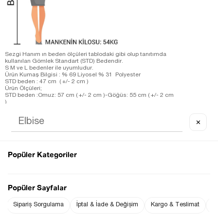
Sezgi Hanım ın beden ölçüleri tablodaki gibi olup tanıtımda
kullanılan Gömlek Standart (STD) Bedendir.
S M ve L bedenler ile uyumludur.
Ürün Kumaş Bilgisi : % 69 Liyosel % 31 Polyester
STD beden : 47 cm ( +/- 2 cm )
Ürün Ölçüleri;
STD beden :Omuz: 57 cm ( +/- 2 cm )-Göğüs: 55 cm ( +/- 2 cm
)
Sezgi Hanım ın beden ölçüleri tablodaki gibi olup tanıtımda
kullanılan Elbise S (Small) Bedendir.
✕
Ürün Boyu ;
S beden : 115 cm ( +/- 2 cm )
Ürün Ölçüleri;
S beden :Omuz: 27 cm ( +/- 2 cm )-Göğüs: 42 cm ( +/- 2 cm )-
Bel: 44 cm ( +/- 2 cm )
Popüler Kategoriler
Ölçü Alınan Beden S-36 Bedendir. Bedenler arasında 1-2 cm
farklılık vardır.
Notify me when
Notify me when it
the price goes
is in stock
Popüler Sayfalar
down
Sipariş Sorgulama
İptal & İade & Değişim
Kargo & Teslimat
Sı