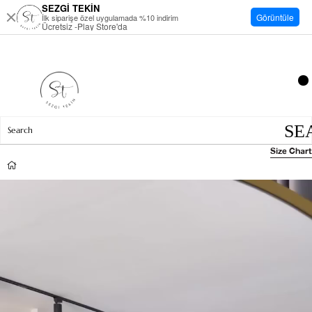
SEZGİ TEKİN
Görüntüle
İlk siparişe özel uygulamada %10 indirim
Ücretsiz -Play Store'da
Size Chart