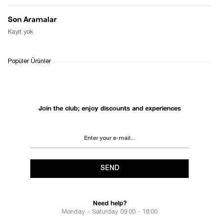
Notify Me When Available
Son Aramalar
Kayıt yok
WHATSAPP
DELIVERY
RETURN AND EXCHANGE
Popüler Ürünler
SUPPORT
PROCESS
Join the club; enjoy discounts and experiences
SEND
Need help?
Monday - Saturday 09:00 - 18:00